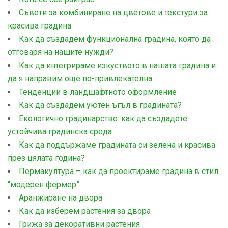
Съвети за комбиниране на цветове и текстури за
красива градина
Как да създадем функционална градина, която да
отговаря на нашите нужди?
Как да интегрираме изкуството в нашата градина и
да я направим още по-привлекателна
Тенденции в ландшафтното оформление
Как да създадем уютен ъгъл в градината?
Екологично градинарство: как да създадете
устойчива градинска среда
Как да поддържаме градината си зелена и красива
през цялата година?
Пермакултура – как да проектираме градина в стил
“модерен фермер”
Aранжиране на двора
Как да изберем растения за двора
Грижа за декоративни растения