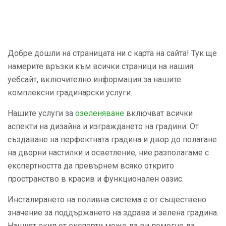
Добре дошли на страницата ни с карта на сайта! Тук ще
намерите връзки към всички страници на нашия
уебсайт, включително информация за нашите
комплексни градинарски услуги.
Нашите услуги за
озеленяване
включват всички
аспекти на дизайна и изграждането на градини. От
създаване на перфектната градина и двор до полагане
на дворни настилки и осветление, ние разполагаме с
експертността да превърнем всяко открито
пространство в красив и функционален оазис.
Инсталирането на поливна система е от съществено
значение за поддържането на здрава и зелена градина.
Нашият екип от експерти може да ви помогне да