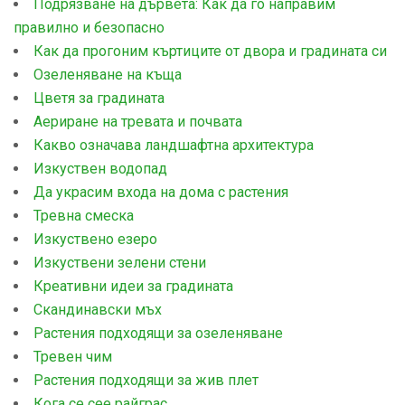
Подрязване на дървета: Как да го направим
правилно и безопасно
Как да прогоним къртиците от двора и градината си
Озеленяване на къща
Цветя за градината
Аериране на тревата и почвата
Какво означава ландшафтна архитектура
Изкуствен водопад
Да украсим входа на дома с растения
Тревна смеска
Изкуствено езеро
Изкуствени зелени стени
Креативни идеи за градината
Скандинавски мъх
Растения подходящи за озеленяване
Тревен чим
Растения подходящи за жив плет
Кога се сее райграс