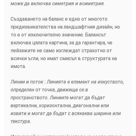
може да включва симетрия и асиметрия.
Създаването на баланс е едно от многото
предизвикателства на ландшафтния дизайн, но
то е от изключително значение. Балансът
включва цялата картина, за да гарантира, че
пейзажите не само изглеждат страхотно от
всички ъгли, но имат смисъл в структурата на
имота.
Линии и поток : Линията е елемент на изкуството,
определен от точка, движеща се в
пространството. Линиите могат да бъдат
вертикални, хоризонтални, диагонални или
извити и могат да бъдат с всякаква ширина или
текстура.