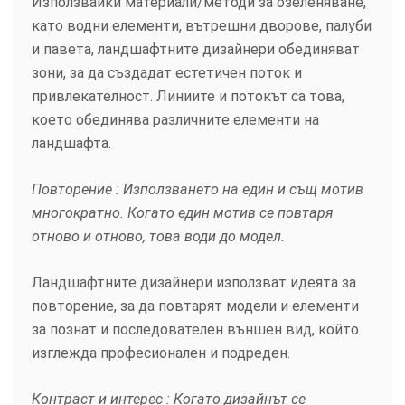
Използвайки материали/методи за озеленяване,
като водни елементи, вътрешни дворове, палуби
и павета, ландшафтните дизайнери обединяват
зони, за да създадат естетичен поток и
привлекателност. Линиите и потокът са това,
което обединява различните елементи на
ландшафта.
Повторение : Използването на един и същ мотив
многократно. Когато един мотив се повтаря
отново и отново, това води до модел.
Ландшафтните дизайнери използват идеята за
повторение, за да повтарят модели и елементи
за познат и последователен външен вид, който
изглежда професионален и подреден.
Контраст и интерес : Когато дизайнът се