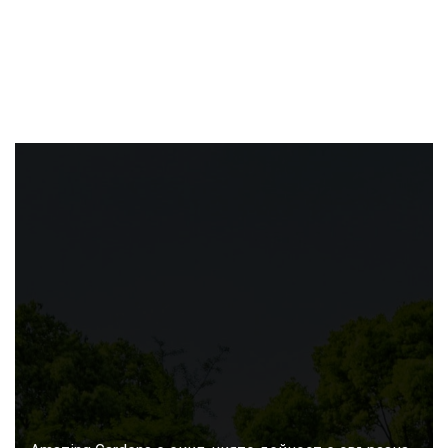
За
нас