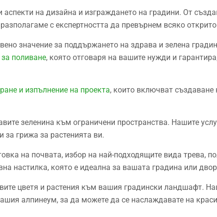
 аспекти на дизайна и изграждането на градини. От създа
е разполагаме с експертността да превърнем всяко открито
вено значение за поддържането на здрава и зелена градин
 за поливане
, която отговаря на вашите нужди и гарантир
ане и изпълнение на проекта
, които включват създаване 
авите зеленина към ограничени пространства. Нашите усл
 за грижа за растенията ви.
вка на почвата, избор на най-подходящите вида трева, пол
вна настилка, която е идеална за вашата градина или двор
авите цветя и растения към вашия градински ландшафт. На
вашия алпинеум, за да можете да се наслаждавате на крас