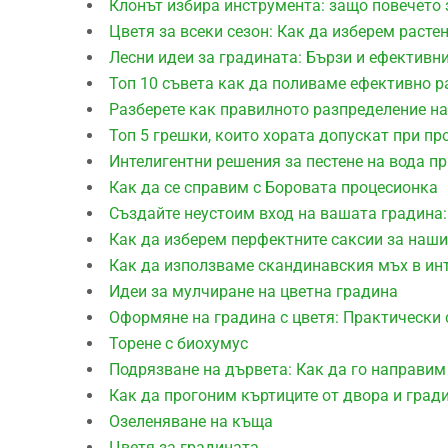
Клонът избира инструмента: защо повечето 
Цветя за всеки сезон: Как да изберем расте
Лесни идеи за градината: Бързи и ефективн
Топ 10 съвета как да поливаме ефективно р
Разберете как правилното разпределение на
Топ 5 грешки, които хората допускат при пр
Интелигентни решения за пестене на вода п
Как да се справим с Боровата процесионка
Създайте неустоим вход на вашата градина:
Как да изберем перфектните саксии за наши
Как да използваме скандинавския мъх в ин
Идеи за мулчиране на цветна градина
Оформяне на градина с цветя: Практически 
Торене с биохумус
Подрязване на дървета: Как да го направим
Как да прогоним къртиците от двора и град
Озеленяване на къща
Цветя за градината