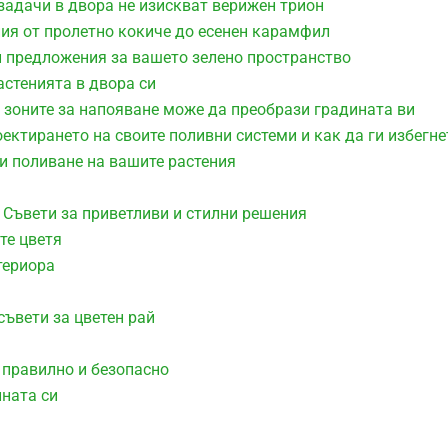
задачи в двора не изискват верижен трион
ния от пролетно кокиче до есенен карамфил
и предложения за вашето зелено пространство
астенията в двора си
 зоните за напояване може да преобрази градината ви
оектирането на своите поливни системи и как да ги избегне
ри поливане на вашите растения
 Съвети за приветливи и стилни решения
те цветя
териора
съвети за цветен рай
 правилно и безопасно
ината си