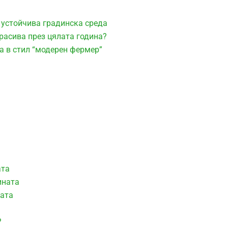
 устойчива градинска среда
расива през цялата година?
а в стил “модерен фермер”
ата
ината
ната
?