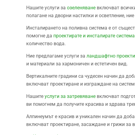
Нашите услуги за
озеленяване
включват всички
полагане на дворни настилки и осветление, ни
Инсталирането на поливна система е от същест
помогне да
проектирате и инсталирате система
количество вода.
Ние предлагаме услуги за
ландшафтнo проектир
и материали за хармоничен и естетичен вид.
Вертикалните градини са чудесен начин да доб
включват проектиране и изграждане на системи
Нашите
услуги за затревяване
включват подгото
ви помогнем да получите красива и здрава тре
Алпинеумът е красив и уникален начин да доб
включват проектиране, засаждане и грижи за 