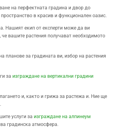
ване на перфектната градина и двор до
 пространство в красив и функционален оазис.
а. Нашият екип от експерти може да ви
а, че вашите растения получават необходимото
на планове за градината ви, избор на растения
уги за
изграждане на вертикални градини
агането и, както и грижа за растежа и. Ние ще
.
шите услуги за
изграждане на алпинеум
ива градинска атмосфера.