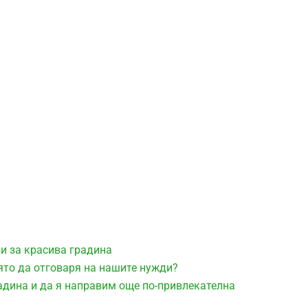
ри за красива градина
ято да отговаря на нашите нужди?
адина и да я направим още по-привлекателна