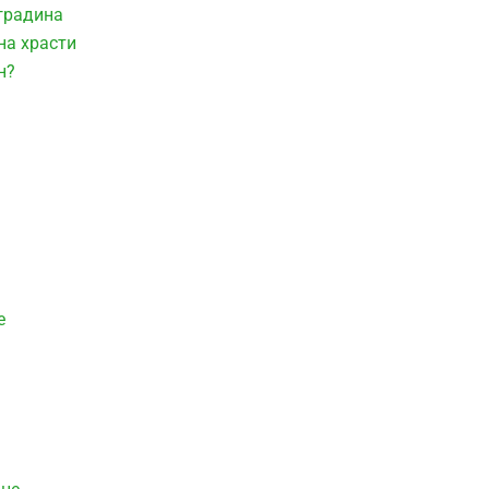
 градина
на храсти
н?
е