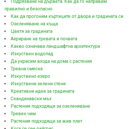
Подрязване на дървета: Как да го направим
правилно и безопасно
Как да прогоним къртиците от двора и градината си
Озеленяване на къща
Цветя за градината
Аериране на тревата и почвата
Какво означава ландшафтна архитектура
Изкуствен водопад
Да украсим входа на дома с растения
Тревна смеска
Изкуствено езеро
Изкуствени зелени стени
Креативни идеи за градината
Скандинавски мъх
Растения подходящи за озеленяване
Тревен чим
Растения подходящи за жив плет
Кога се сее райграс