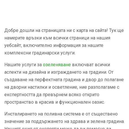
Добре дошли на страницата ни с карта на сайта! Тук ще
намерите връзки към всички страници на нашия
уебсайт, включително информация за нашите
комплексни градинарски услуги.
Нашите услуги за
озеленяване
включват всички
аспекти на дизайна и изграждането на градини. От
създаване на перфектната градина и двор до полагане
на дворни настилки и осветление, ние разполагаме с
експертността да превърнем всяко открито
пространство в красив и функционален оазис.
Инсталирането на поливна система е от съществено
значение за поддържането на здрава и зелена градина.
Нашият екип от експерти може да ви помогне да