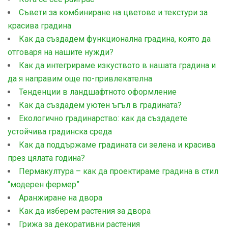
Съвети за комбиниране на цветове и текстури за
красива градина
Как да създадем функционална градина, която да
отговаря на нашите нужди?
Как да интегрираме изкуството в нашата градина и
да я направим още по-привлекателна
Тенденции в ландшафтното оформление
Как да създадем уютен ъгъл в градината?
Екологично градинарство: как да създадете
устойчива градинска среда
Как да поддържаме градината си зелена и красива
през цялата година?
Пермакултура – как да проектираме градина в стил
“модерен фермер”
Aранжиране на двора
Как да изберем растения за двора
Грижа за декоративни растения