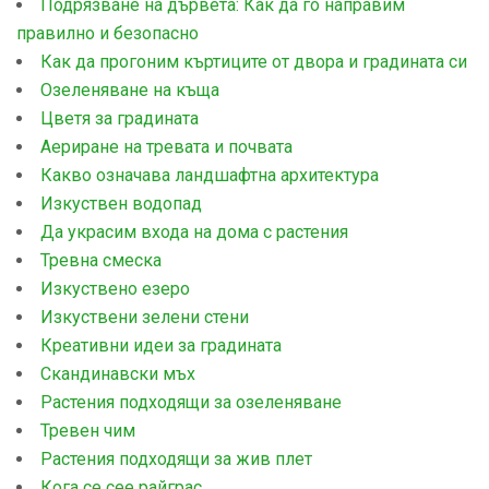
Подрязване на дървета: Как да го направим
правилно и безопасно
Как да прогоним къртиците от двора и градината си
Озеленяване на къща
Цветя за градината
Аериране на тревата и почвата
Какво означава ландшафтна архитектура
Изкуствен водопад
Да украсим входа на дома с растения
Тревна смеска
Изкуствено езеро
Изкуствени зелени стени
Креативни идеи за градината
Скандинавски мъх
Растения подходящи за озеленяване
Тревен чим
Растения подходящи за жив плет
Кога се сее райграс