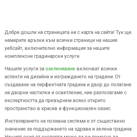
Добре дошли на страницата ни с карта на сайта! Тук ще
намерите връзки към всички страници на нашия
уебсайт, включително информация за нашите
комплексни градинарски услуги.
Нашите услуги за
озеленяване
включват всички
аспекти на дизайна и изграждането на градини. От
създаване на перфектната градина и двор до полагане
на дворни настилки и осветление, ние разполагаме с
експертността да превърнем всяко открито
пространство в красив и функционален оазис.
Инсталирането на поливна система е от съществено
значение за поддържането на здрава и зелена градина.
Нашият екип от експерти може да ви помогне да