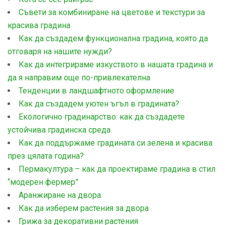
Съвети за комбиниране на цветове и текстури за
красива градина
Как да създадем функционална градина, която да
отговаря на нашите нужди?
Как да интегрираме изкуството в нашата градина и
да я направим още по-привлекателна
Тенденции в ландшафтното оформление
Как да създадем уютен ъгъл в градината?
Екологично градинарство: как да създадете
устойчива градинска среда
Как да поддържаме градината си зелена и красива
през цялата година?
Пермакултура – как да проектираме градина в стил
“модерен фермер”
Aранжиране на двора
Как да изберем растения за двора
Грижа за декоративни растения