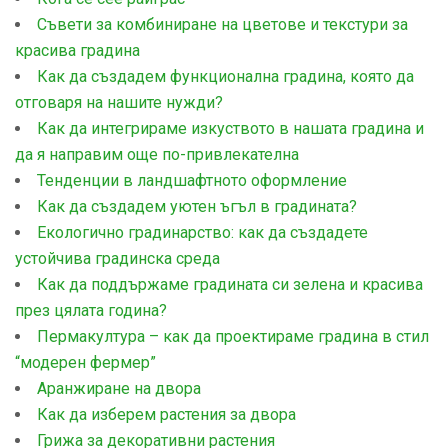
Съвети за комбиниране на цветове и текстури за
красива градина
Как да създадем функционална градина, която да
отговаря на нашите нужди?
Как да интегрираме изкуството в нашата градина и
да я направим още по-привлекателна
Тенденции в ландшафтното оформление
Как да създадем уютен ъгъл в градината?
Екологично градинарство: как да създадете
устойчива градинска среда
Как да поддържаме градината си зелена и красива
през цялата година?
Пермакултура – как да проектираме градина в стил
“модерен фермер”
Aранжиране на двора
Как да изберем растения за двора
Грижа за декоративни растения