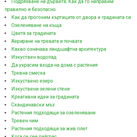
Подрязване на дървета: Как да го направим
правилно и безопасно
Как да прогоним къртиците от двора и градината си
Озеленяване на къща
Цветя за градината
Аериране на тревата и почвата
Какво означава ландшафтна архитектура
Изкуствен водопад
Да украсим входа на дома с растения
Тревна смеска
Изкуствено езеро
Изкуствени зелени стени
Креативни идеи за градината
Скандинавски мъх
Растения подходящи за озеленяване
Тревен чим
Растения подходящи за жив плет
Кога се сее райграс