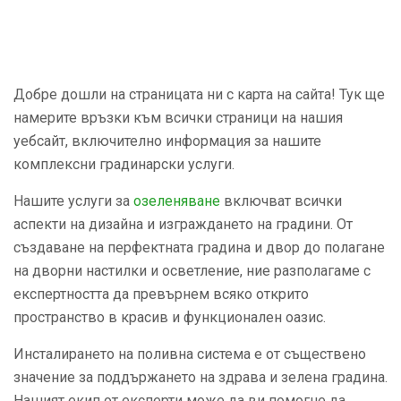
Добре дошли на страницата ни с карта на сайта! Тук ще
намерите връзки към всички страници на нашия
уебсайт, включително информация за нашите
комплексни градинарски услуги.
Нашите услуги за
озеленяване
включват всички
аспекти на дизайна и изграждането на градини. От
създаване на перфектната градина и двор до полагане
на дворни настилки и осветление, ние разполагаме с
експертността да превърнем всяко открито
пространство в красив и функционален оазис.
Инсталирането на поливна система е от съществено
значение за поддържането на здрава и зелена градина.
Нашият екип от експерти може да ви помогне да