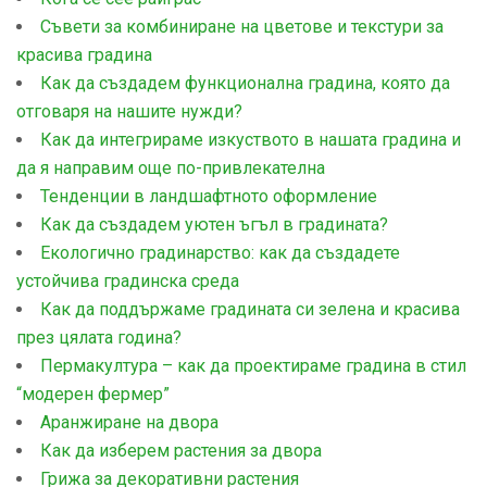
Съвети за комбиниране на цветове и текстури за
красива градина
Как да създадем функционална градина, която да
отговаря на нашите нужди?
Как да интегрираме изкуството в нашата градина и
да я направим още по-привлекателна
Тенденции в ландшафтното оформление
Как да създадем уютен ъгъл в градината?
Екологично градинарство: как да създадете
устойчива градинска среда
Как да поддържаме градината си зелена и красива
през цялата година?
Пермакултура – как да проектираме градина в стил
“модерен фермер”
Aранжиране на двора
Как да изберем растения за двора
Грижа за декоративни растения