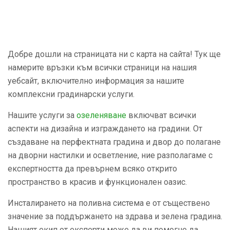
Добре дошли на страницата ни с карта на сайта! Тук ще
намерите връзки към всички страници на нашия
уебсайт, включително информация за нашите
комплексни градинарски услуги.
Нашите услуги за
озеленяване
включват всички
аспекти на дизайна и изграждането на градини. От
създаване на перфектната градина и двор до полагане
на дворни настилки и осветление, ние разполагаме с
експертността да превърнем всяко открито
пространство в красив и функционален оазис.
Инсталирането на поливна система е от съществено
значение за поддържането на здрава и зелена градина.
Нашият екип от експерти може да ви помогне да