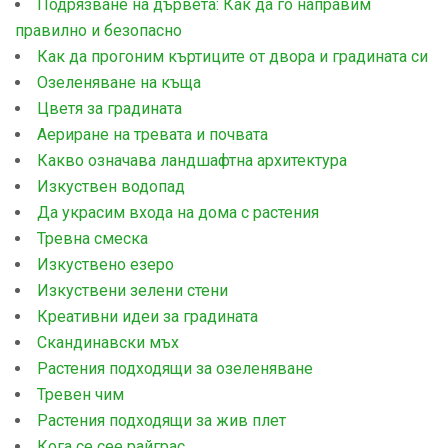
Подрязване на дървета: Как да го направим
правилно и безопасно
Как да прогоним къртиците от двора и градината си
Озеленяване на къща
Цветя за градината
Аериране на тревата и почвата
Какво означава ландшафтна архитектура
Изкуствен водопад
Да украсим входа на дома с растения
Тревна смеска
Изкуствено езеро
Изкуствени зелени стени
Креативни идеи за градината
Скандинавски мъх
Растения подходящи за озеленяване
Тревен чим
Растения подходящи за жив плет
Кога се сее райграс