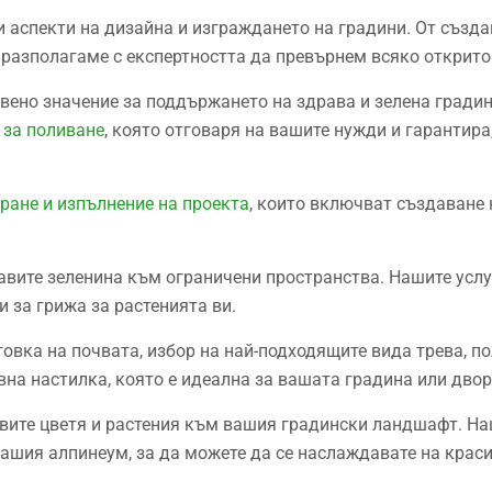
 аспекти на дизайна и изграждането на градини. От създа
е разполагаме с експертността да превърнем всяко открито
вено значение за поддържането на здрава и зелена градин
 за поливане
, която отговаря на вашите нужди и гарантир
ане и изпълнение на проекта
, които включват създаване 
авите зеленина към ограничени пространства. Нашите усл
 за грижа за растенията ви.
вка на почвата, избор на най-подходящите вида трева, пол
вна настилка, която е идеална за вашата градина или двор
авите цветя и растения към вашия градински ландшафт. На
вашия алпинеум, за да можете да се наслаждавате на крас