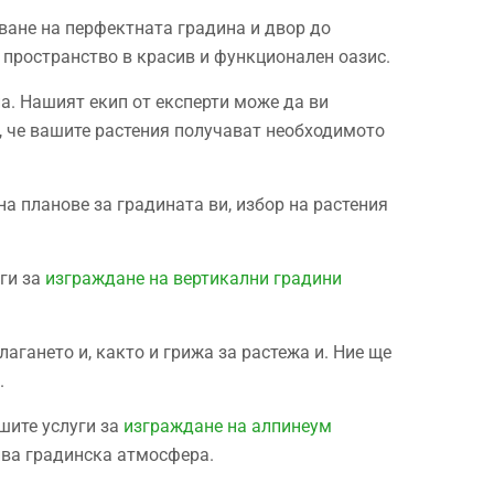
ване на перфектната градина и двор до
 пространство в красив и функционален оазис.
а. Нашият екип от експерти може да ви
а, че вашите растения получават необходимото
на планове за градината ви, избор на растения
уги за
изграждане на вертикални градини
агането и, както и грижа за растежа и. Ние ще
.
шите услуги за
изграждане на алпинеум
ива градинска атмосфера.