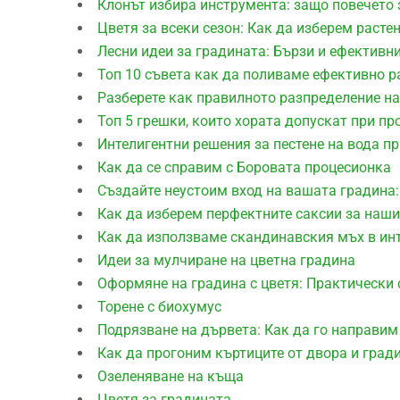
Клонът избира инструмента: защо повечето 
Цветя за всеки сезон: Как да изберем расте
Лесни идеи за градината: Бързи и ефективн
Топ 10 съвета как да поливаме ефективно р
Разберете как правилното разпределение на
Топ 5 грешки, които хората допускат при пр
Интелигентни решения за пестене на вода п
Как да се справим с Боровата процесионка
Създайте неустоим вход на вашата градина:
Как да изберем перфектните саксии за наши
Как да използваме скандинавския мъх в ин
Идеи за мулчиране на цветна градина
Оформяне на градина с цветя: Практически 
Торене с биохумус
Подрязване на дървета: Как да го направим
Как да прогоним къртиците от двора и град
Озеленяване на къща
Цветя за градината