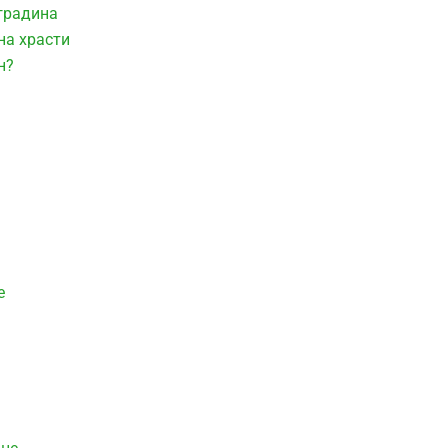
 градина
на храсти
н?
е