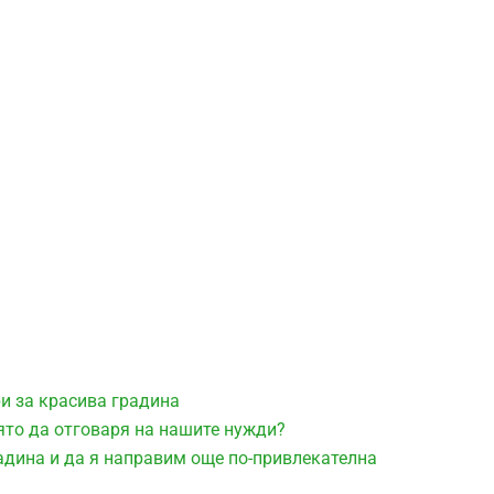
ри за красива градина
ято да отговаря на нашите нужди?
адина и да я направим още по-привлекателна