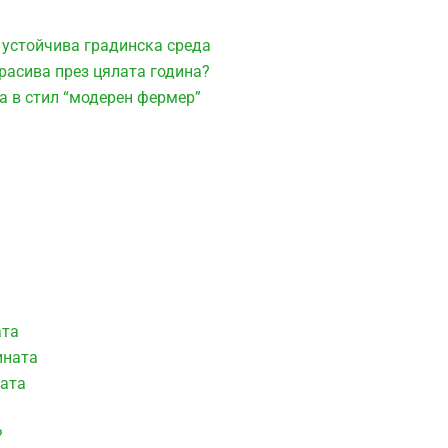
 устойчива градинска среда
расива през цялата година?
а в стил “модерен фермер”
ата
ината
ната
?