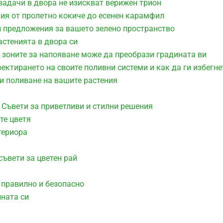
задачи в двора не изискват верижен трион
ния от пролетно кокиче до есенен карамфил
и предложения за вашето зелено пространство
астенията в двора си
 зоните за напояване може да преобрази градината ви
оектирането на своите поливни системи и как да ги избегне
ри поливане на вашите растения
 Съвети за приветливи и стилни решения
те цветя
териора
съвети за цветен рай
 правилно и безопасно
ината си