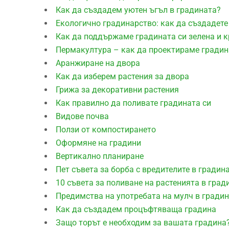
Как да създадем уютен ъгъл в градината?
Екологично градинарство: как да създадете
Как да поддържаме градината си зелена и к
Пермакултура – как да проектираме градин
Aранжиране на двора
Как да изберем растения за двора
Грижа за декоративни растения
Как правилно да поливате градината си
Видове почва
Ползи от компостирането
Оформяне на градини
Вертикално планиране
Пет съвета за борба с вредителите в градин
10 съвета за поливане на растенията в град
Предимства на употребата на мулч в гради
Как да създадем процъфтяваща градина
Защо торът е необходим за вашата градина