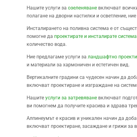
Нашите услуги за
озеленяване
включват всички
полагане на дворни настилки и осветление, ни
Инсталирането на поливна система е от същест
помогне да
проектирате и инсталирате система
количество вода.
Ние предлагаме услуги за
ландшафтнo проектир
и материали за хармоничен и естетичен вид.
Вертикалните градини са чудесен начин да доб
включват проектиране и изграждане на системи
Нашите
услуги за затревяване
включват подгото
ви помогнем да получите красива и здрава тре
Алпинеумът е красив и уникален начин да доб
включват проектиране, засаждане и грижи за 