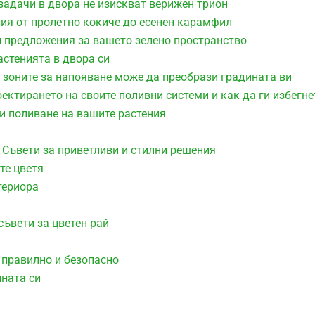
задачи в двора не изискват верижен трион
ния от пролетно кокиче до есенен карамфил
и предложения за вашето зелено пространство
астенията в двора си
 зоните за напояване може да преобрази градината ви
оектирането на своите поливни системи и как да ги избегне
ри поливане на вашите растения
 Съвети за приветливи и стилни решения
те цветя
териора
съвети за цветен рай
 правилно и безопасно
ината си