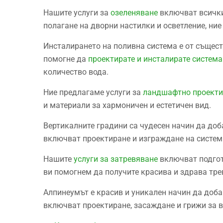
Нашите услуги за
озеленяване
включват всички
полагане на дворни настилки и осветление, ни
Инсталирането на поливна система е от същест
помогне да
проектирате и инсталирате система
количество вода.
Ние предлагаме услуги за
ландшафтнo проектир
и материали за хармоничен и естетичен вид.
Вертикалните градини са чудесен начин да доб
включват проектиране и изграждане на системи
Нашите
услуги за затревяване
включват подгото
ви помогнем да получите красива и здрава тре
Алпинеумът е красив и уникален начин да доб
включват проектиране, засаждане и грижи за 