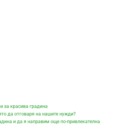
ри за красива градина
ято да отговаря на нашите нужди?
адина и да я направим още по-привлекателна