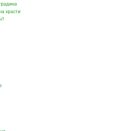
 градина
на храсти
н?
е