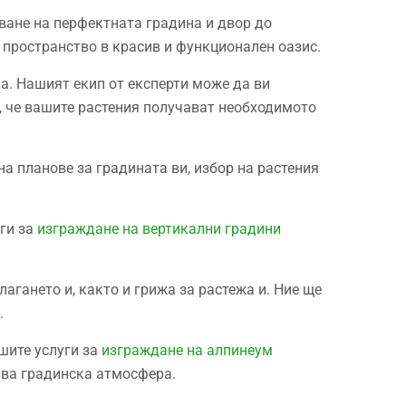
ване на перфектната градина и двор до
 пространство в красив и функционален оазис.
а. Нашият екип от експерти може да ви
а, че вашите растения получават необходимото
на планове за градината ви, избор на растения
уги за
изграждане на вертикални градини
агането и, както и грижа за растежа и. Ние ще
.
шите услуги за
изграждане на алпинеум
ива градинска атмосфера.