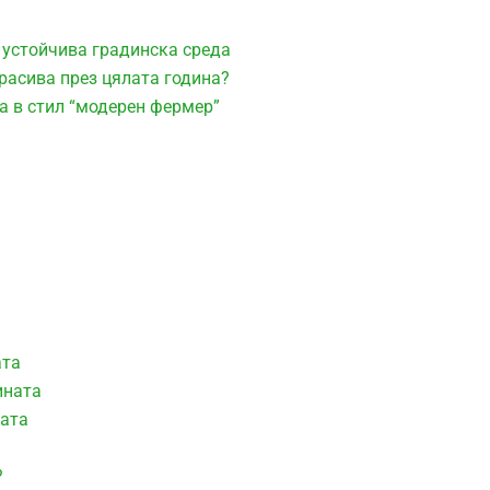
 устойчива градинска среда
расива през цялата година?
а в стил “модерен фермер”
ата
ината
ната
?