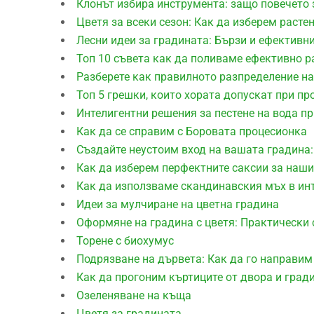
Клонът избира инструмента: защо повечето 
Цветя за всеки сезон: Как да изберем расте
Лесни идеи за градината: Бързи и ефективн
Топ 10 съвета как да поливаме ефективно р
Разберете как правилното разпределение на
Топ 5 грешки, които хората допускат при пр
Интелигентни решения за пестене на вода п
Как да се справим с Боровата процесионка
Създайте неустоим вход на вашата градина:
Как да изберем перфектните саксии за наши
Как да използваме скандинавския мъх в ин
Идеи за мулчиране на цветна градина
Оформяне на градина с цветя: Практически 
Торене с биохумус
Подрязване на дървета: Как да го направим
Как да прогоним къртиците от двора и град
Озеленяване на къща
Цветя за градината