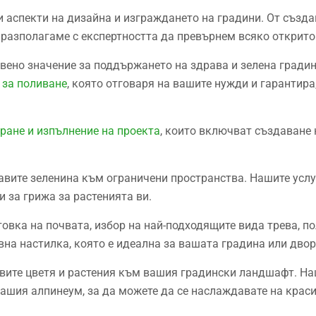
 аспекти на дизайна и изграждането на градини. От създа
е разполагаме с експертността да превърнем всяко открито
вено значение за поддържането на здрава и зелена градин
 за поливане
, която отговаря на вашите нужди и гарантир
ане и изпълнение на проекта
, които включват създаване 
авите зеленина към ограничени пространства. Нашите усл
 за грижа за растенията ви.
вка на почвата, избор на най-подходящите вида трева, пол
вна настилка, която е идеална за вашата градина или двор
авите цветя и растения към вашия градински ландшафт. На
вашия алпинеум, за да можете да се наслаждавате на крас