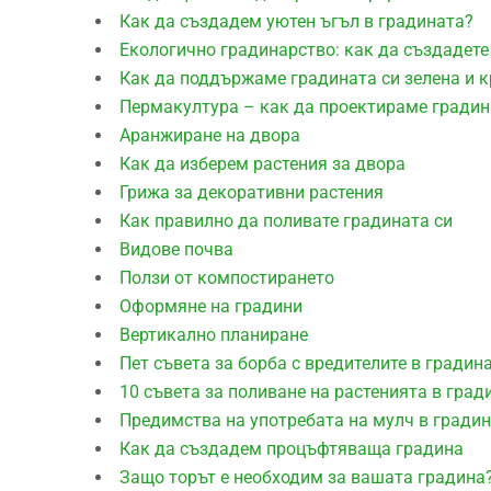
Как да създадем уютен ъгъл в градината?
Екологично градинарство: как да създадете
Как да поддържаме градината си зелена и к
Пермакултура – как да проектираме градин
Aранжиране на двора
Как да изберем растения за двора
Грижа за декоративни растения
Как правилно да поливате градината си
Видове почва
Ползи от компостирането
Оформяне на градини
Вертикално планиране
Пет съвета за борба с вредителите в градин
10 съвета за поливане на растенията в град
Предимства на употребата на мулч в гради
Как да създадем процъфтяваща градина
Защо торът е необходим за вашата градина