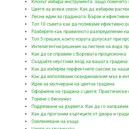
Клонът избира инструмента: защо повечето 
Цветя за всеки сезон: Как да изберем расте
Лесни идеи за градината: Бързи и ефективн
Топ 10 съвета как да поливаме ефективно р
Разберете как правилното разпределение на
Топ 5 грешки, които хората допускат при пр
Интелигентни решения за пестене на вода п
Как да се справим с Боровата процесионка
Създайте неустоим вход на вашата градина:
Как да изберем перфектните саксии за наши
Как да използваме скандинавския мъх в ин
Идеи за мулчиране на цветна градина
Оформяне на градина с цветя: Практически 
Торене с биохумус
Подрязване на дървета: Как да го направим
Как да прогоним къртиците от двора и град
Озеленяване на къща
Цветя за градината