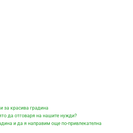
ри за красива градина
ято да отговаря на нашите нужди?
адина и да я направим още по-привлекателна