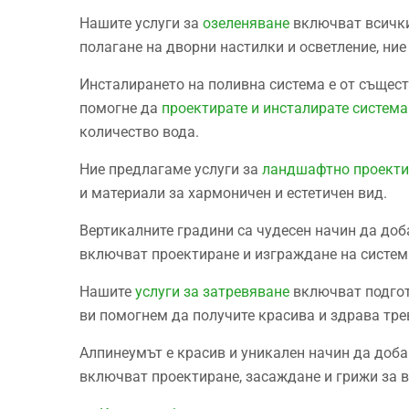
Нашите услуги за
озеленяване
включват всички
полагане на дворни настилки и осветление, ни
Инсталирането на поливна система е от същест
помогне да
проектирате и инсталирате система
количество вода.
Ние предлагаме услуги за
ландшафтнo проектир
и материали за хармоничен и естетичен вид.
Вертикалните градини са чудесен начин да доб
включват проектиране и изграждане на системи
Нашите
услуги за затревяване
включват подгото
ви помогнем да получите красива и здрава тре
Алпинеумът е красив и уникален начин да доб
включват проектиране, засаждане и грижи за 