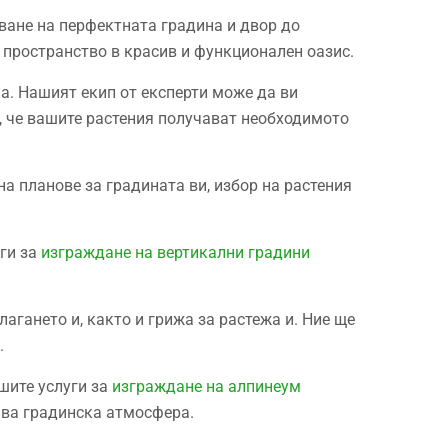
ване на перфектната градина и двор до
 пространство в красив и функционален оазис.
а. Нашият екип от експерти може да ви
а, че вашите растения получават необходимото
на планове за градината ви, избор на растения
уги за
изграждане на вертикални градини
агането и, както и грижа за растежа и. Ние ще
.
шите услуги за
изграждане на алпинеум
ива градинска атмосфера.