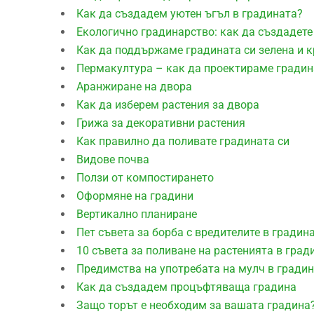
Как да създадем уютен ъгъл в градината?
Екологично градинарство: как да създадете
Как да поддържаме градината си зелена и к
Пермакултура – как да проектираме градин
Aранжиране на двора
Как да изберем растения за двора
Грижа за декоративни растения
Как правилно да поливате градината си
Видове почва
Ползи от компостирането
Оформяне на градини
Вертикално планиране
Пет съвета за борба с вредителите в градин
10 съвета за поливане на растенията в град
Предимства на употребата на мулч в гради
Как да създадем процъфтяваща градина
Защо торът е необходим за вашата градина