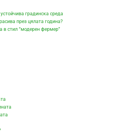
 устойчива градинска среда
расива през цялата година?
а в стил “модерен фермер”
ата
ината
ната
?