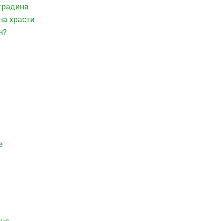
 градина
на храсти
н?
е