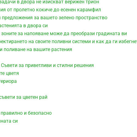
задачи в двора не изискват верижен трион
ния от пролетно кокиче до есенен карамфил
и предложения за вашето зелено пространство
астенията в двора си
 зоните за напояване може да преобрази градината ви
оектирането на своите поливни системи и как да ги избегне
ри поливане на вашите растения
 Съвети за приветливи и стилни решения
те цветя
териора
съвети за цветен рай
 правилно и безопасно
ината си