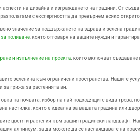
 аспекти на дизайна и изграждането на градини. От създа
е разполагаме с експертността да превърнем всяко открито
вено значение за поддържането на здрава и зелена градин
 за поливане
, която отговаря на вашите нужди и гарантир
ане и изпълнение на проекта
, които включват създаване 
авите зеленина към ограничени пространства. Нашите усл
 за грижа за растенията ви.
вка на почвата, избор на най-подходящите вида трева, пол
вна настилка, която е идеална за вашата градина или двор
авите цветя и растения към вашия градински ландшафт. На
вашия алпинеум, за да можете да се наслаждавате на крас