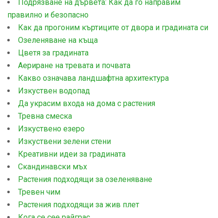
Подрязване на дървета: Как да го направим
правилно и безопасно
Как да прогоним къртиците от двора и градината си
Озеленяване на къща
Цветя за градината
Аериране на тревата и почвата
Какво означава ландшафтна архитектура
Изкуствен водопад
Да украсим входа на дома с растения
Тревна смеска
Изкуствено езеро
Изкуствени зелени стени
Креативни идеи за градината
Скандинавски мъх
Растения подходящи за озеленяване
Тревен чим
Растения подходящи за жив плет
Кога се сее райграс