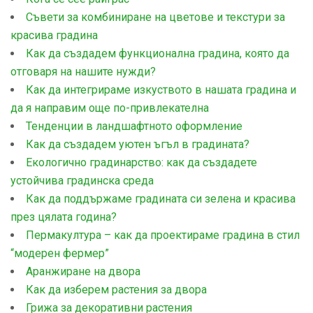
Съвети за комбиниране на цветове и текстури за
красива градина
Как да създадем функционална градина, която да
отговаря на нашите нужди?
Как да интегрираме изкуството в нашата градина и
да я направим още по-привлекателна
Тенденции в ландшафтното оформление
Как да създадем уютен ъгъл в градината?
Екологично градинарство: как да създадете
устойчива градинска среда
Как да поддържаме градината си зелена и красива
през цялата година?
Пермакултура – как да проектираме градина в стил
“модерен фермер”
Aранжиране на двора
Как да изберем растения за двора
Грижа за декоративни растения