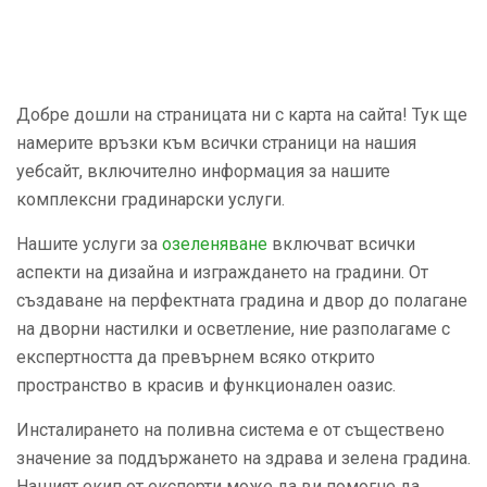
Добре дошли на страницата ни с карта на сайта! Тук ще
намерите връзки към всички страници на нашия
уебсайт, включително информация за нашите
комплексни градинарски услуги.
Нашите услуги за
озеленяване
включват всички
аспекти на дизайна и изграждането на градини. От
създаване на перфектната градина и двор до полагане
на дворни настилки и осветление, ние разполагаме с
експертността да превърнем всяко открито
пространство в красив и функционален оазис.
Инсталирането на поливна система е от съществено
значение за поддържането на здрава и зелена градина.
Нашият екип от експерти може да ви помогне да